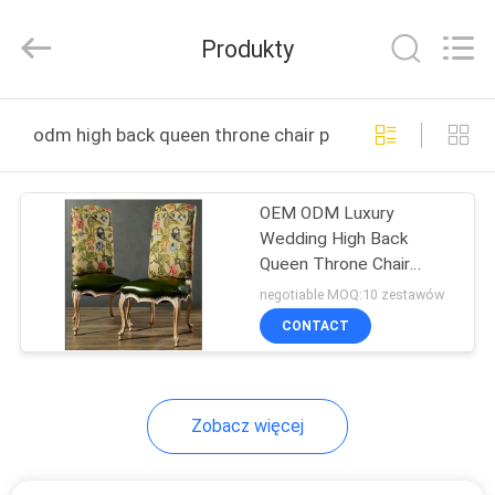
2025
Dongguan
XinYu
Produkty
Furniture
Co.,Ltd.
All
Rights
Reserved.
DOM
odm high back queen throne chair produkcja online
PRODUKTY
OEM ODM Luxury
Wedding High Back
O
Queen Throne Chair
NAS
Aksamitne meble
negotiable MOQ:10 zestawów
hotelowe z litego drewna
CONTACT
WYCIECZKA
PO
Zobacz więcej
FABRYCE