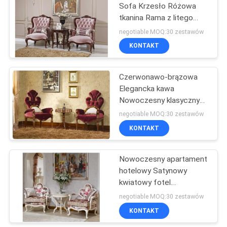
errno 22: Invalid
Sofa Krzesło Różowa
tkanina Rama z litego
argument
16
drewna Fotel
negotiable MOQ:30 zestawów
ip=150.238.62.210
wypoczynkowy
Malowane
KONTAKT
drewniane szafki
Czerwonawo-brązowa
Elegancka kawa
Nowoczesny klasyczny
fotel wypoczynkowy
negotiable MOQ:30 zestawów
Fotel w stylu europejskim
KONTAKT
33
Meble ze stali
Nowoczesny apartament
hotelowy Satynowy
nierdzewnej
kwiatowy fotel
wypoczynkowy Wygodny
negotiable MOQ:30 zestawów
leniwy telewizor Sofa
KONTAKT
Krzesło